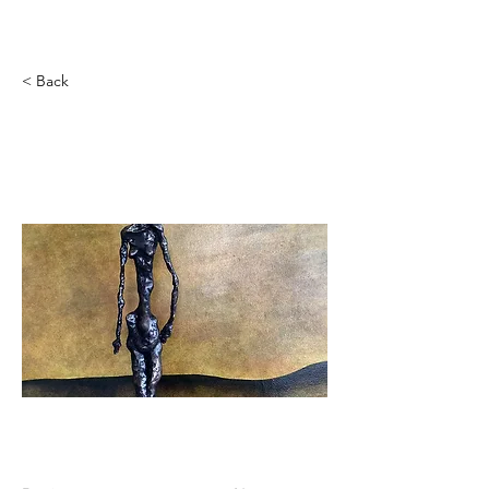
ILARIA ARPINO
< Back
RIFUGIATO DUE